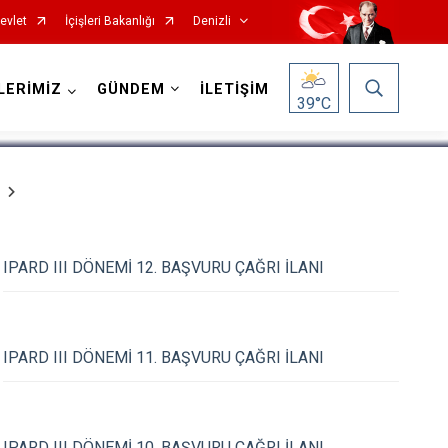
evlet
İçişleri Bakanlığı
Denizli
1
/
5
LERİMİZ
GÜNDEM
İLETİŞİM
39
°C
Çardak
IPARD III DÖNEMİ 12. BAŞVURU ÇAĞRI İLANI
Çivril
Güney
IPARD III DÖNEMİ 11. BAŞVURU ÇAĞRI İLANI
Honaz
Kale
Sarayköy
IPARD III DÖNEMİ 10. BAŞVURU ÇAĞRI İLANI