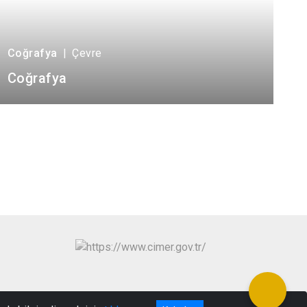
Coğrafya
|
Çevre
Coğrafya