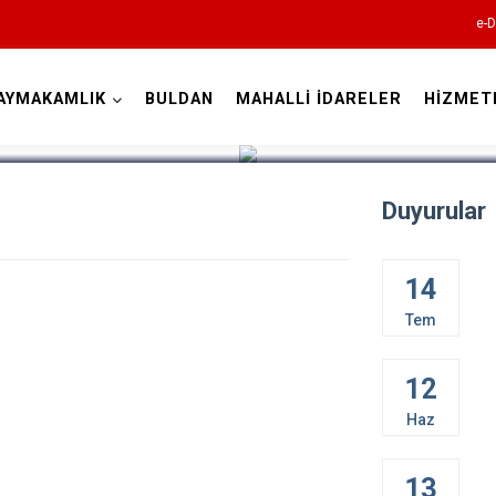
e-D
AYMAKAMLIK
BULDAN
MAHALLİ İDARELER
HİZMET
Denizli
Duyurular
14
Acıpayam
Tem
Pamukkale
Babadağ
12
Baklan
Haz
Bekilli
Beyağaç
13