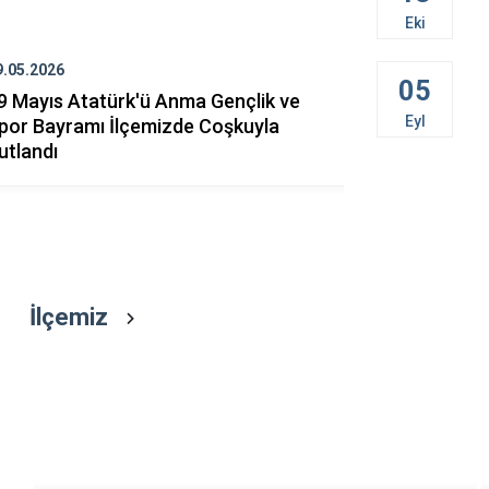
Bozkurt
Eki
Buldan
9.05.2026
24.04.2026
05
Çal
9 Mayıs Atatürk'ü Anma Gençlik ve
23 Nisan U
Eyl
por Bayramı İlçemizde Coşkuyla
Bayramı İl
Çameli
utlandı
İlçemiz