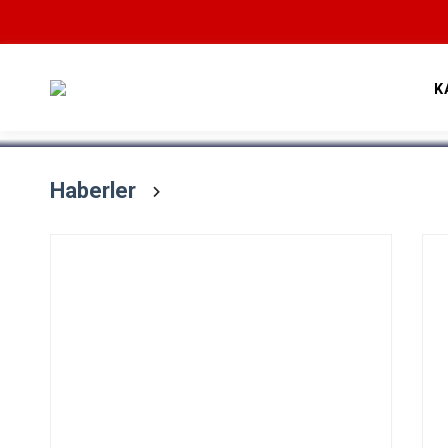
Devamını Oku
K
Haberler