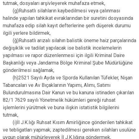
tutmak, dosyaları arşivleyerek muhafaza etmek,
(g)Ruhsatlı silahların kaybedilmesi veya çalınması
halinde yapılan tahkikat evraklarından bir suretini dosyasında
muhafaza edip silah kayıt defterlerine şerh düşerek durumu
ilgili yerlere bildirmek,
(ğ)Ruhsatlı arızalı silahın balistik öneme haiz parçalarında
değişiklik ve tadilat yapılacak ise balistik incelemelerin
yapılması ve rapor düzenlenmesi için ilgili Kriminal Daire
Başkanlığı veya Jandarma Bölge Kriminal Şube Müdürlüğüne
gönderilmesi sağlamak,
(h)2521 Sayılı Ayda ve Sporda Kullanılan Tüfekler, Nişan
Tabancaları ve Av Bıçaklarının Yapımı, Alımı, Satımı
Bulundurulmasına Dair Kanun ve bu kanuna istinaden çıkarılan
82/1 7629 sayılı Yönetmelik hükümleri gereği ruhsat
işlemlerini yürütmek ve buna ilişkin istatistik bilgilerini
tutmak,
(ı)İl J.K.lığı Ruhsat Kısım Amirliğince gönderilen tahkikat
ve tebligatları yapmak; zaptedilmesi gereken silahları usulüne
uygun olarak mühürleyerek İl J.K.lığına göndermek,