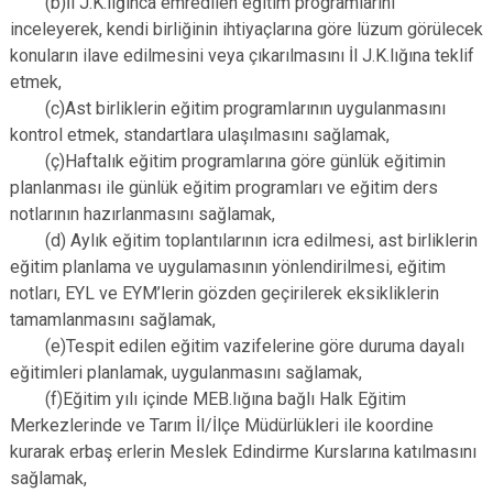
(b)İl J.K.lığınca emredilen eğitim programlarını
inceleyerek, kendi birliğinin ihtiyaçlarına göre lüzum görülecek
konuların ilave edilmesini veya çıkarılmasını İl J.K.lığına teklif
etmek,
(c)Ast birliklerin eğitim programlarının uygulanmasını
kontrol etmek, standartlara ulaşılmasını sağlamak,
(ç)Haftalık eğitim programlarına göre günlük eğitimin
planlanması ile günlük eğitim programları ve eğitim ders
notlarının hazırlanmasını sağlamak,
(d) Aylık eğitim toplantılarının icra edilmesi, ast birliklerin
eğitim planlama ve uygulamasının yönlendirilmesi, eğitim
notları, EYL ve EYM’lerin gözden geçirilerek eksikliklerin
tamamlanmasını sağlamak,
(e)Tespit edilen eğitim vazifelerine göre duruma dayalı
eğitimleri planlamak, uygulanmasını sağlamak,
(f)Eğitim yılı içinde MEB.lığına bağlı Halk Eğitim
Merkezlerinde ve Tarım İl/İlçe Müdürlükleri ile koordine
kurarak erbaş erlerin Meslek Edindirme Kurslarına katılmasını
sağlamak,