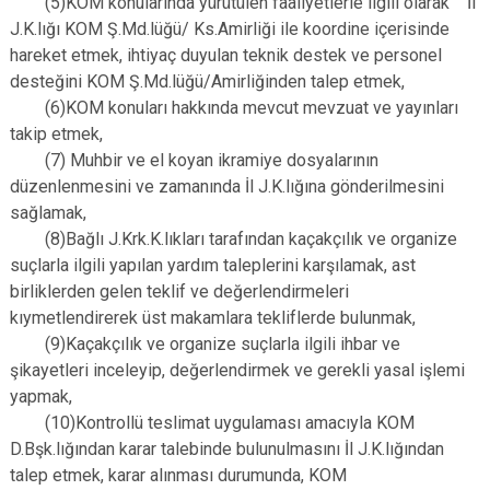
(5)KOM konularında yürütülen faaliyetlerle ilgili olarak İl
J.K.lığı KOM Ş.Md.lüğü/ Ks.Amirliği ile koordine içerisinde
hareket etmek, ihtiyaç duyulan teknik destek ve personel
desteğini KOM Ş.Md.lüğü/Amirliğinden talep etmek,
(6)KOM konuları hakkında mevcut mevzuat ve yayınları
takip etmek,
(7) Muhbir ve el koyan ikramiye dosyalarının
düzenlenmesini ve zamanında İl J.K.lığına gönderilmesini
sağlamak,
(8)Bağlı J.Krk.K.lıkları tarafından kaçakçılık ve organize
suçlarla ilgili yapılan yardım taleplerini karşılamak, ast
birliklerden gelen teklif ve değerlendirmeleri
kıymetlendirerek üst makamlara tekliflerde bulunmak,
(9)Kaçakçılık ve organize suçlarla ilgili ihbar ve
şikayetleri inceleyip, değerlendirmek ve gerekli yasal işlemi
yapmak,
(10)Kontrollü teslimat uygulaması amacıyla KOM
D.Bşk.lığından karar talebinde bulunulmasını İl J.K.lığından
talep etmek, karar alınması durumunda, KOM