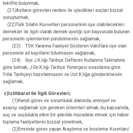
teklifte bulunmak,
(21)Astların görevleri nedeni ile işledikleri suçları bizzat
soruşturmak,
(22)Türk Silahlı Kuvvetleri personelinin üye olabilecekleri
dernekler ile ilgili olarak dernek üyeliği için başvuruda bulunan
personelin işlemlerinin yürütülmesini sağlamak,
(23) TSK Yararına Faaliyet Gösteren Vakıflara üye olan
personele ait kayıtların tutulmasını sağlamak,
(24) İlçe J.K.lığı Tarihçe Defterini Kullanma Talimatına
göre tutmak, J.Gn.K.lığı Tarihçe Yönergesi esaslarına göre
Yıllık Tarihçeyi hazırlanmasını ve Üst K.lığa gönderilmesini
sağlamak,
c)İstihbarat ile İlgili Görevleri;
(1)Kendi görev ve sorumluluk alanında; emniyet ve
asayişi sağlamak için gereken önlemleri almak, bu kapsamda,
suç ve suçlulukla etkin bir şekilde mücadele etmek için haber
toplama faaliyetlerini bizzat yönetmek,
(2)Emrinde görev yapan Araştırma ve İnceleme Kısımları/