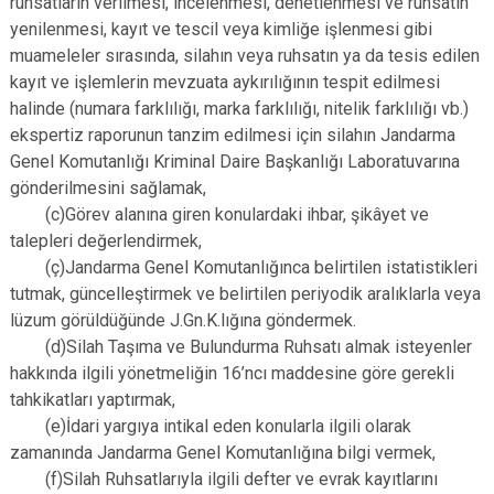
ruhsatların verilmesi, incelenmesi, denetlenmesi ve ruhsatın
yenilenmesi, kayıt ve tescil veya kimliğe işlenmesi gibi
muameleler sırasında, silahın veya ruhsatın ya da tesis edilen
kayıt ve işlemlerin mevzuata aykırılığının tespit edilmesi
halinde (numara farklılığı, marka farklılığı, nitelik farklılığı vb.)
ekspertiz raporunun tanzim edilmesi için silahın Jandarma
Genel Komutanlığı Kriminal Daire Başkanlığı Laboratuvarına
gönderilmesini sağlamak,
(c)Görev alanına giren konulardaki ihbar, şikâyet ve
talepleri değerlendirmek,
(ç)Jandarma Genel Komutanlığınca belirtilen istatistikleri
tutmak, güncelleştirmek ve belirtilen periyodik aralıklarla veya
lüzum görüldüğünde J.Gn.K.lığına göndermek.
(d)Silah Taşıma ve Bulundurma Ruhsatı almak isteyenler
hakkında ilgili yönetmeliğin 16’ncı maddesine göre gerekli
tahkikatları yaptırmak,
(e)İdari yargıya intikal eden konularla ilgili olarak
zamanında Jandarma Genel Komutanlığına bilgi vermek,
(f)Silah Ruhsatlarıyla ilgili defter ve evrak kayıtlarını