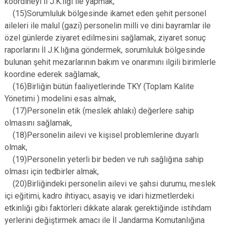
koordineyi İl J.K.lığı ile yapmak,
(15)Sorumluluk bölgesinde ikamet eden şehit personel
aileleri ile malul (gazi) personelin milli ve dini bayramlar ile
özel günlerde ziyaret edilmesini sağlamak, ziyaret sonuç
raporlarını İl J.K.lığına göndermek, sorumluluk bölgesinde
bulunan şehit mezarlarının bakım ve onarımını ilgili birimlerle
koordine ederek sağlamak,
(16)Birliğin bütün faaliyetlerinde TKY (Toplam Kalite
Yönetimi ) modelini esas almak,
(17)Personelin etik (meslek ahlakı) değerlere sahip
olmasını sağlamak,
(18)Personelin ailevi ve kişisel problemlerine duyarlı
olmak,
(19)Personelin yeterli bir beden ve ruh sağlığına sahip
olması için tedbirler almak,
(20)Birliğindeki personelin ailevi ve şahsi durumu, meslek
içi eğitimi, kadro ihtiyacı, asayiş ve idari hizmetlerdeki
etkinliği gibi faktörleri dikkate alarak gerektiğinde istihdam
yerlerini değiştirmek amacı ile İl Jandarma Komutanlığına