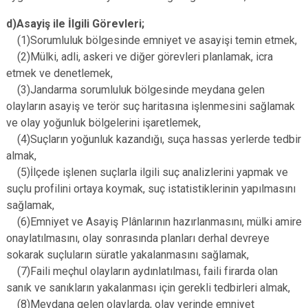
d)Asayiş ile İlgili Görevleri;
(1)Sorumluluk bölgesinde emniyet ve asayişi temin etmek,
(2)Mülki, adli, askeri ve diğer görevleri planlamak, icra
etmek ve denetlemek,
(3)Jandarma sorumluluk bölgesinde meydana gelen
olayların asayiş ve terör suç haritasına işlenmesini sağlamak
ve olay yoğunluk bölgelerini işaretlemek,
(4)Suçların yoğunluk kazandığı, suça hassas yerlerde tedbir
almak,
(5)İlçede işlenen suçlarla ilgili suç analizlerini yapmak ve
suçlu profilini ortaya koymak, suç istatistiklerinin yapılmasını
sağlamak,
(6)Emniyet ve Asayiş Plânlarının hazırlanmasını, mülki amire
onaylatılmasını, olay sonrasında planları derhal devreye
sokarak suçluların süratle yakalanmasını sağlamak,
(7)Faili meçhul olayların aydınlatılması, faili firarda olan
sanık ve sanıkların yakalanması için gerekli tedbirleri almak,
(8)Meydana gelen olaylarda, olay yerinde emniyet