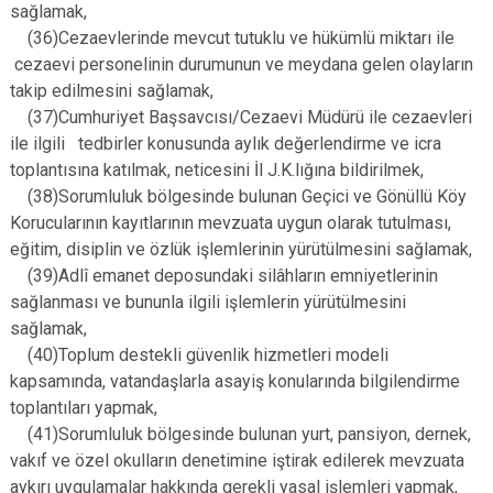
sağlamak,
(36)Cezaevlerinde mevcut tutuklu ve hükümlü miktarı ile
cezaevi personelinin durumunun ve meydana gelen olayların
takip edilmesini sağlamak,
(37)Cumhuriyet Başsavcısı/Cezaevi Müdürü ile cezaevleri
ile ilgili tedbirler konusunda aylık değerlendirme ve icra
toplantısına katılmak, neticesini İl J.K.lığına bildirilmek,
(38)Sorumluluk bölgesinde bulunan Geçici ve Gönüllü Köy
Korucularının kayıtlarının mevzuata uygun olarak tutulması,
eğitim, disiplin ve özlük işlemlerinin yürütülmesini sağlamak,
(39)Adlî emanet deposundaki silâhların emniyetlerinin
sağlanması ve bununla ilgili işlemlerin yürütülmesini
sağlamak,
(40)Toplum destekli güvenlik hizmetleri modeli
kapsamında, vatandaşlarla asayiş konularında bilgilendirme
toplantıları yapmak,
(41)Sorumluluk bölgesinde bulunan yurt, pansiyon, dernek,
vakıf ve özel okulların denetimine iştirak edilerek mevzuata
aykırı uygulamalar hakkında gerekli yasal işlemleri yapmak,