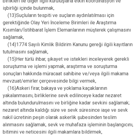
birlikleri ile diğer ilgili kuruluşlarla etkin koordinasyon ve
işbirliği içinde bulunmak,
(13)Suçluların tespiti ve suçların aydınlatılması için
gerektiğinde Olay Yeri İnceleme Birimleri ile Araştırma
Kısımları/İstihbarat İşlem Elemanlarının müşterek çalışmasını
sağlamak,
(14)1774 Sayılı Kimlik Bildirim Kanunu gereği ilgili kayıtların
tutulmasını sağlamak,
(15)Her türlü ihbar, şikayet ve istekleri inceleyerek gerekli
soruşturma ve işlemi yapmak, araştırma ve soruşturma
sonuçları hakkında müracaat sahibine ve/veya ilgili makama
mevzuat/emirler çerçevesinde bilgi vermek,
(16)Askeri firar, bakaya ve yoklama kaçaklarının
yakalanmasını, birliklerine sevk edilinceye kadar nezaret
altında bulundurulmasını ve birliğine kadar sevkini sağlamak;
nezaret altında kaldığı süre ve sevk süresince iaşe ve sevk
nakil ücretinin peşin olarak askerlik şubesinden teslim
alınmasını sağlamak, sevk ve muhafaza işleminin başlangıcını,
bitimini ve neticesini ilgili makamlara bildirmek,