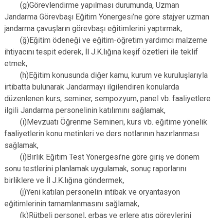
(g)Görevlendirme yapılması durumunda, Uzman
Jandarma Görevbaşı Eğitim Yönergesi’ne göre stajyer uzman
jandarma çavuşların görevbaşı eğitimlerini yaptırmak,
(ğ)Eğitim ödeneği ve eğitim-öğretim yardımcı malzeme
ihtiyacını tespit ederek, İl J.K.lığına keşif özetleri ile teklif
etmek,
(h)Eğitim konusunda diğer kamu, kurum ve kuruluşlarıyla
irtibatta bulunarak Jandarmayı ilgilendiren konularda
düzenlenen kurs, seminer, sempozyum, panel vb. faaliyetlere
ilgili Jandarma personelinin katılımını sağlamak,
(ı)Mevzuatı Öğrenme Semineri, kurs vb. eğitime yönelik
faaliyetlerin konu metinleri ve ders notlarının hazırlanması
sağlamak,
(i)Birlik Eğitim Test Yönergesi’ne göre giriş ve dönem
sonu testlerini planlamak uygulamak, sonuç raporlarını
birliklere ve İl J.K.lığına göndermek,
(j)Yeni katılan personelin intibak ve oryantasyon
eğitimlerinin tamamlanmasını sağlamak,
(k)Rütbeli personel, erbaş ve erlere atış görevlerini