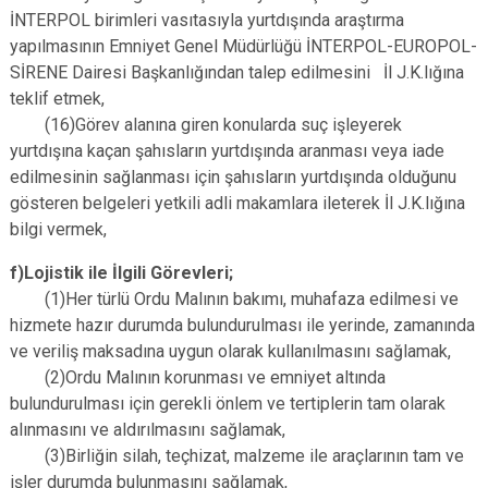
İNTERPOL birimleri vasıtasıyla yurtdışında araştırma
yapılmasının Emniyet Genel Müdürlüğü İNTERPOL-EUROPOL-
SİRENE Dairesi Başkanlığından talep edilmesini İl J.K.lığına
teklif etmek,
(16)Görev alanına giren konularda suç işleyerek
yurtdışına kaçan şahısların yurtdışında aranması veya iade
edilmesinin sağlanması için şahısların yurtdışında olduğunu
gösteren belgeleri yetkili adli makamlara ileterek İl J.K.lığına
bilgi vermek,
f)Lojistik ile İlgili Görevleri;
(1)Her türlü Ordu Malının bakımı, muhafaza edilmesi ve
hizmete hazır durumda bulundurulması ile yerinde, zamanında
ve veriliş maksadına uygun olarak kullanılmasını sağlamak,
(2)Ordu Malının korunması ve emniyet altında
bulundurulması için gerekli önlem ve tertiplerin tam olarak
alınmasını ve aldırılmasını sağlamak,
(3)Birliğin silah, teçhizat, malzeme ile araçlarının tam ve
işler durumda bulunmasını sağlamak,