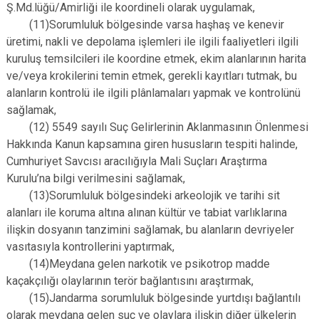
Ş.Md.lüğü/Amirliği ile koordineli olarak uygulamak,
(11)Sorumluluk bölgesinde varsa haşhaş ve kenevir
üretimi, nakli ve depolama işlemleri ile ilgili faaliyetleri ilgili
kuruluş temsilcileri ile koordine etmek, ekim alanlarının harita
ve/veya krokilerini temin etmek, gerekli kayıtları tutmak, bu
alanların kontrolü ile ilgili plânlamaları yapmak ve kontrolünü
sağlamak,
(12) 5549 sayılı Suç Gelirlerinin Aklanmasının Önlenmesi
Hakkında Kanun kapsamına giren hususların tespiti halinde,
Cumhuriyet Savcısı aracılığıyla Mali Suçları Araştırma
Kurulu’na bilgi verilmesini sağlamak,
(13)Sorumluluk bölgesindeki arkeolojik ve tarihi sit
alanları ile koruma altına alınan kültür ve tabiat varlıklarına
ilişkin dosyanın tanzimini sağlamak, bu alanların devriyeler
vasıtasıyla kontrollerini yaptırmak,
(14)Meydana gelen narkotik ve psikotrop madde
kaçakçılığı olaylarının terör bağlantısını araştırmak,
(15)Jandarma sorumluluk bölgesinde yurtdışı bağlantılı
olarak meydana gelen suç ve olaylara ilişkin diğer ülkelerin