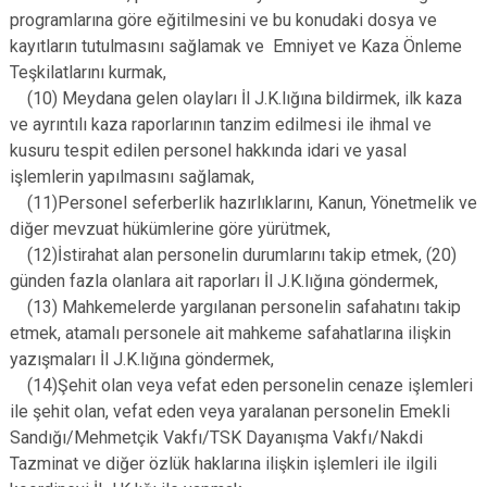
programlarına göre eğitilmesini ve bu konudaki dosya ve
kayıtların tutulmasını sağlamak ve Emniyet ve Kaza Önleme
Teşkilatlarını kurmak,
(10) Meydana gelen olayları İl J.K.lığına bildirmek, ilk kaza
ve ayrıntılı kaza raporlarının tanzim edilmesi ile ihmal ve
kusuru tespit edilen personel hakkında idari ve yasal
işlemlerin yapılmasını sağlamak,
(11)Personel seferberlik hazırlıklarını, Kanun, Yönetmelik ve
diğer mevzuat hükümlerine göre yürütmek,
(12)İstirahat alan personelin durumlarını takip etmek, (20)
günden fazla olanlara ait raporları İl J.K.lığına göndermek,
(13) Mahkemelerde yargılanan personelin safahatını takip
etmek, atamalı personele ait mahkeme safahatlarına ilişkin
yazışmaları İl J.K.lığına göndermek,
(14)Şehit olan veya vefat eden personelin cenaze işlemleri
ile şehit olan, vefat eden veya yaralanan personelin Emekli
Sandığı/Mehmetçik Vakfı/TSK Dayanışma Vakfı/Nakdi
Tazminat ve diğer özlük haklarına ilişkin işlemleri ile ilgili