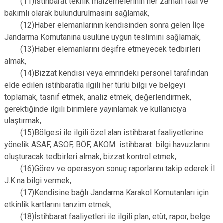
(11)İstihbarat teknik malzemelerinin her zaman faal ve
bakımlı olarak bulundurulmasını sağlamak,
(12)Haber elemanlarının kendisinden sonra gelen İlçe
Jandarma Komutanına usulüne uygun teslimini sağlamak,
(13)Haber elemanlarını deşifre etmeyecek tedbirleri
almak,
(14)Bizzat kendisi veya emrindeki personel tarafından
elde edilen istihbaratla ilgili her türlü bilgi ve belgeyi
toplamak, tasnif etmek, analiz etmek, değerlendirmek,
gerektiğinde ilgili birimlere yayınlamak ve kullanıcıya
ulaştırmak,
(15)Bölgesi ile ilgili özel alan istihbarat faaliyetlerine
yönelik ASAF, ASOF, BÖF, AKOM istihbarat bilgi havuzlarını
oluşturacak tedbirleri almak, bizzat kontrol etmek,
(16)Görev ve operasyon sonuç raporlarını takip ederek İl
J.K.na bilgi vermek,
(17)Kendisine bağlı Jandarma Karakol Komutanları için
etkinlik kartlarını tanzim etmek,
(18)İstihbarat faaliyetleri ile ilgili plan, etüt, rapor, belge