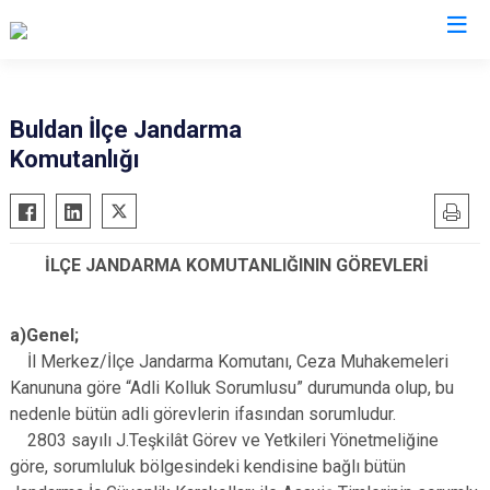
Denizli
Buldan İlçe Jandarma
Komutanlığı
Acıpayam
Çardak
Pamukkale
Çivril
Babadağ
Güney
İLÇE JANDARMA KOMUTANLIĞININ GÖREVLERİ
Baklan
Honaz
Bekilli
Kale
a)Genel;
Beyağaç
Sarayköy
İl Merkez/İlçe Jandarma Komutanı, Ceza Muhakemeleri
Bozkurt
Serinhisar
Kanununa göre “Adli Kolluk Sorumlusu” durumunda olup, bu
Buldan
Tavas
nedenle bütün adli görevlerin ifasından sorumludur.
2803 sayılı J.Teşkilât Görev ve Yetkileri Yönetmeliğine
Çal
Merkezefendi
göre, sorumluluk bölgesindeki kendisine bağlı bütün
Çameli