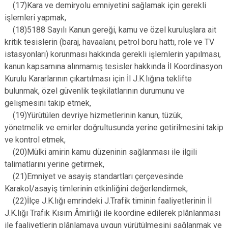
(17)Kara ve demiryolu emniyetini sağlamak için gerekli
işlemleri yapmak,
(18)5188 Sayılı Kanun gereği, kamu ve özel kuruluşlara ait
kritik tesislerin (baraj, havaalanı, petrol boru hattı, role ve TV
istasyonları) korunması hakkında gerekli işlemlerin yapılması,
kanun kapsamına alınmamış tesisler hakkında İl Koordinasyon
Kurulu Kararlarının çıkartılması için İl J.K.lığına teklifte
bulunmak, özel güvenlik teşkilatlarının durumunu ve
gelişmesini takip etmek,
(19)Yürütülen devriye hizmetlerinin kanun, tüzük,
yönetmelik ve emirler doğrultusunda yerine getirilmesini takip
ve kontrol etmek,
(20)Mülki amirin kamu düzeninin sağlanması ile ilgili
talimatlarını yerine getirmek,
(21)Emniyet ve asayiş standartları çerçevesinde
Karakol/asayiş timlerinin etkinliğini değerlendirmek,
(22)İlçe J.K.lığı emrindeki J.Trafik timinin faaliyetlerinin İl
J.K.lığı Trafik Kısım Âmirliği ile koordine edilerek plânlanması
ile faaliyetlerin plânlamaya uygun yürütülmesini sağlanmak ve