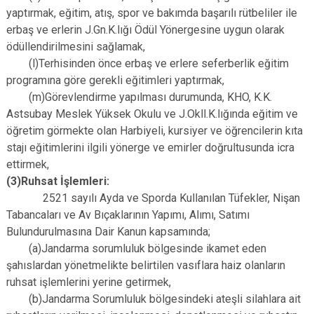
yaptırmak, eğitim, atış, spor ve bakımda başarılı rütbeliler ile
erbaş ve erlerin J.Gn.K.lığı Ödül Yönergesine uygun olarak
ödüllendirilmesini sağlamak,
(l)Terhisinden önce erbaş ve erlere seferberlik eğitim
programına göre gerekli eğitimleri yaptırmak,
(m)Görevlendirme yapılması durumunda, KHO, K.K.
Astsubay Meslek Yüksek Okulu ve J.Okll.K.lığında eğitim ve
öğretim görmekte olan Harbiyeli, kursiyer ve öğrencilerin kıta
stajı eğitimlerini ilgili yönerge ve emirler doğrultusunda icra
ettirmek,
(3)Ruhsat İşlemleri:
2521 sayılı Ayda ve Sporda Kullanılan Tüfekler, Nişan
Tabancaları ve Av Bıçaklarının Yapımı, Alımı, Satımı
Bulundurulmasına Dair Kanun kapsamında;
(a)Jandarma sorumluluk bölgesinde ikamet eden
şahıslardan yönetmelikte belirtilen vasıflara haiz olanların
ruhsat işlemlerini yerine getirmek,
(b)Jandarma Sorumluluk bölgesindeki ateşli silahlara ait