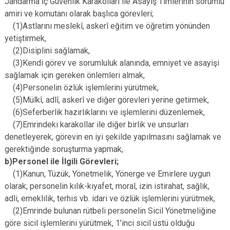
Jandarma İç Güvenlik Karakolları ile Asayiş Timlerinin sorumlu
amiri ve komutanı olarak başlıca görevleri;
(1)Astlarını meslekî, askerî eğitim ve öğretim yönünden
yetiştirmek,
(2)Disiplini sağlamak,
(3)Kendi görev ve sorumluluk alanında, emniyet ve asayişi
sağlamak için gereken önlemleri almak,
(4)Personelin özlük işlemlerini yürütmek,
(5)Mülkî, adlî, askerî ve diğer görevleri yerine getirmek,
(6)Seferberlik hazırlıklarını ve işlemlerini düzenlemek,
(7)Emrindeki karakollar ile diğer birlik ve unsurları
denetleyerek, görevin en iyi şekilde yapılmasını sağlamak ve
gerektiğinde soruşturma yapmak,
b)Personel ile İlgili Görevleri;
(1)Kanun, Tüzük, Yönetmelik, Yönerge ve Emirlere uygun
olarak; personelin kılık-kıyafet, moral, izin istirahat, sağlık,
adli, emeklilik, terhis vb. idari ve özlük işlemlerini yürütmek,
(2)Emrinde bulunan rütbeli personelin Sicil Yönetmeliğine
göre sicil işlemlerini yürütmek, 1’inci sicil üstü olduğu