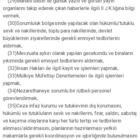
(29)Mahalli basın ile günlük yazılı ve görsel yayın
organlarını takip ederek çıkan haberlerle ilgili İl J.K.lığına bilgi
vermek,
(30)Sorumluluk bölgesinde yapılacak olan hükümlü/tutuklu
sevk ve nakillerinde, toplu para nakillerinde, devlet
büyüklerinin ziyaretlerinde gerekli emniyet tedbirlerini
aldırmak,
(31)Mevzuata aykırı olarak yapılan gecekondu ve binaların
yıkımında gerekli emniyet tedbirlerini aldırmak,
(32)İnsan Hakları ile ilgili kayıt ve işlemleri yapmak,
(33)Mülkiye Müfettişi Denetlemeleri ile ilgili işlemleri
yapmak,
(34)Nezarethaneye sorumlu bir rütbeli personel
görevlendirmek,
(35)Ceza infaz kurumu ve tutukevinin dış korumasını,
hükümlü ve tutukluların sevk ve nakillerini, firar, saldırı, sabotaj
ve kaçırma olaylarına karşı her türlü tertip ve tedbirlerin
alınması/aldırılmasını, planlarının hazırlanması yetkili
makamlarla gerekli koordinasyon ve işbirliğinde bulunulmasını