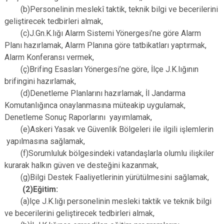
(b)Personelinin meslekî taktik, teknik bilgi ve becerilerini
geliştirecek tedbirleri almak,
(c)J.Gn.K.lığı Alarm Sistemi Yönergesi’ne göre Alarm
Planı hazırlamak, Alarm Planına göre tatbikatları yaptırmak,
Alarm Konferansı vermek,
(ç)Brifing Esasları Yönergesi’ne göre, İlçe J.K.lığının
brifingini hazırlamak,
(d)Denetleme Planlarını hazırlamak, İl Jandarma
Komutanlığınca onaylanmasına müteakip uygulamak,
Denetleme Sonuç Raporlarını yayımlamak,
(e)Askeri Yasak ve Güvenlik Bölgeleri ile ilgili işlemlerin
yapılmasına sağlamak,
(f)Sorumluluk bölgesindeki vatandaşlarla olumlu ilişkiler
kurarak halkın güven ve desteğini kazanmak,
(g)Bilgi Destek Faaliyetlerinin yürütülmesini sağlamak,
(2)Eğitim:
(a)lçe J.K.lığı personelinin mesleki taktik ve teknik bilgi
ve becerilerini geliştirecek tedbirleri almak,