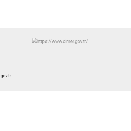
Serinhisar
Tavas
Merkezefendi
gov.tr