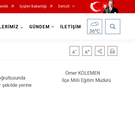
evlet
İçişleri Bakanlığı
Denizli
LERİMİZ
GÜNDEM
İLETİŞİM
36
°C
Ömer KÖLEMEN
doğrultusunda
Çardak
İlçe Milli Eğitim Müdürü
 şekilde yerine
Çivril
Güney
Honaz
Kale
Sarayköy