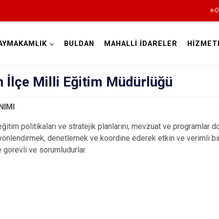
e-D
AYMAKAMLIK
BULDAN
MAHALLİ İDARELER
HİZMET
Denizli
 İlçe Milli Eğitim Müdürlüğü
NIMI
eğitim politikaları ve stratejik planlarını, mevzuat ve programlar 
Acıpayam
önlendirmek, denetlemek ve koordine ederek etkin ve verimli bir
Pamukkale
e görevli ve sorumludurlar.
Babadağ
Baklan
Bekilli
Beyağaç