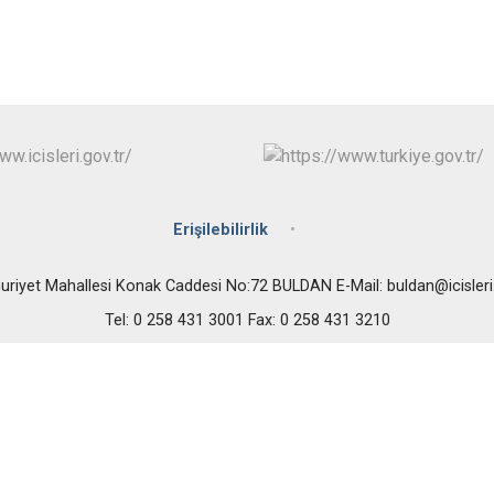
Bozkurt
Buldan
Çal
Çameli
Erişilebilirlik
riyet Mahallesi Konak Caddesi No:72 BULDAN E-Mail: buldan@icisleri.
Tel: 0 258 431 3001 Fax: 0 258 431 3210