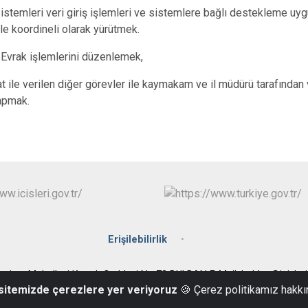
sistemleri veri giriş işlemleri ve sistemlere bağlı destekleme uyg
le koordineli olarak yürütmek.
Evrak işlemlerini düzenlemek,
 ile verilen diğer görevler ile kaymakam ve il müdürü tarafından
apmak.
Erişilebilirlik
riyet Mahallesi Konak Caddesi No:72 BULDAN E-Mail: buldan@icisleri.
 sitemizde çerezlere yer veriyoruz
🍪 Çerez politikamız hakkı
Tel: 0 258 431 3001 Fax: 0 258 431 3210