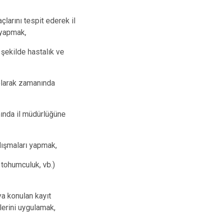
Serinhisar
yaçlarını tespit ederek il
Tavas
 yapmak,
Merkezefendi
 şekilde hastalık ve
n olarak zamanında
anında il müdürlüğüne
alışmaları yapmak,
 tohumculuk, vb.)
ya konulan kayıt
lerini uygulamak,