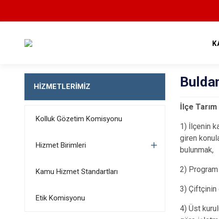
K
Bulda
HİZMETLERİMİZ
İlçe Tarım
Kolluk Gözetim Komisyonu
1) İlçenin 
giren konul
Hizmet Birimleri
bulunmak,
2) Program 
Kamu Hizmet Standartları
3) Çiftçini
Etik Komisyonu
4) Üst kurul