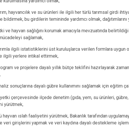
e kurulmasına yardımcı olmak,
Bozkurt
arım, hayvancılık ve su ürünleri ile ilgili her türlü tarımsal girdi ihti
Buldan
 bildirmek, bu girdilerin temininde yardımcı olmak, dağıtımlarını
Çal
itki ve hayvan sağlığını korumak amacıyla mevzuatında belirtildiği
Çameli
a mücadeleyi sağlamak,
arımla ilgili istatistiklerini üst kuruluşlarca verilen formlara uygu
ilgili yerlere intikal ettirmek,
program ve projelere dayalı yıllık bütçe teklifini hazırlayarak zam
,
naliz sonuçlarına dayalı gübre kullanımını sağlamak için eğitim ç
 yetki çerçevesinde ilçede denetim (gıda, yem, su ürünleri, gübre,
ini yürütmek,
lü hayvan ıslah faaliyetini yürütmek, Bakanlık tarafından uygulama
e veri girişlerini yapmak ve veri kaydına dayalı destekleme işlem