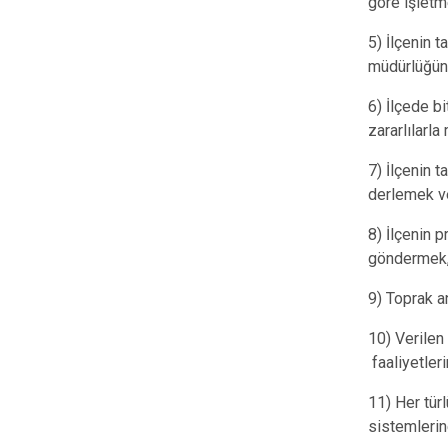
göre işletm
5) İlçenin t
müdürlüğüne
6) İlçede b
zararlılarl
7) İlçenin t
derlemek ve 
8) İlçenin 
göndermek
9) Toprak a
10) Verilen
faaliyetler
11) Her tür
sistemlerin