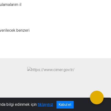
ulamalarım il
 verilecek benzeri
gov.tr
nda bilgi edinmek için
tıklayınız
Kabul et