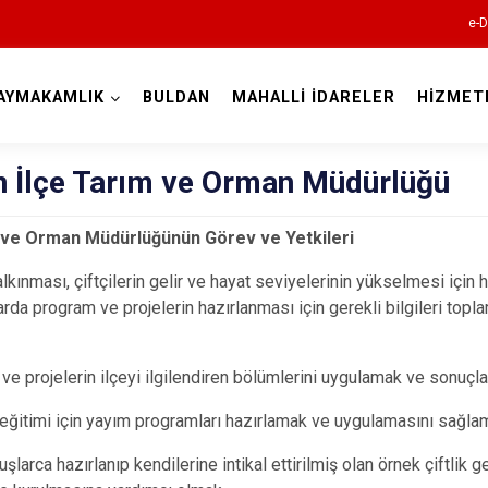
e-D
AYMAKAMLIK
BULDAN
MAHALLİ İDARELER
HİZMET
Denizli
n İlçe Tarım ve Orman Müdürlüğü
 ve Orman Müdürlüğünün Görev ve Yetkileri
kalkınması, çiftçilerin gelir ve hayat seviyelerinin yükselmesi için
Acıpayam
arda program ve projelerin hazırlanması için gerekli bilgileri topl
Pamukkale
Babadağ
ve projelerin ilçeyi ilgilendiren bölümlerini uygulamak ve sonuçl
Baklan
n eğitimi için yayım programları hazırlamak ve uygulamasını sağla
Bekilli
uşlarca hazırlanıp kendilerine intikal ettirilmiş olan örnek çiftlik g
Beyağaç