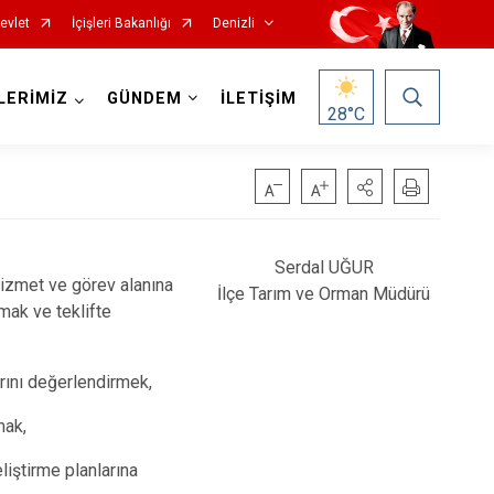
evlet
İçişleri Bakanlığı
Denizli
LERİMİZ
GÜNDEM
İLETİŞİM
28
°C
Serdal UĞUR
 hizmet ve görev alanına
Çardak
İlçe Tarım ve Orman Müdürü
amak ve teklifte
Çivril
Güney
arını değerlendirmek,
Honaz
mak,
Kale
eliştirme planlarına
Sarayköy