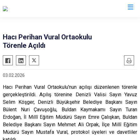
Denizli
Hacı Perihan Vural Ortaokulu
Törenle Açıldı
Acıpayam
Çardak
Pamukkale
Çivril
Babadağ
Güney
03.02.2026
Baklan
Honaz
Hacı Perihan Vural Ortaokulu'nun açılışı düzenlenen törenle
Bekilli
Kale
gerçekleştirildi. Açılış törenine Denizli Valisi Sayın Yavuz
Beyağaç
Sarayköy
Selim Köşger, Denizli Büyükşehir Belediye Başkanı Sayın
Bozkurt
Serinhisar
Bülent Nuri Çavuşoğlu, Buldan Kaymakamı Sayın Turan
Buldan
Erdoğan, İl Millî Eğitim Müdürü Sayın Emre Çalışkan, Buldan
Tavas
Belediye Başkanı Sayın Mehmet Ali Orpak, İlçe Millî Eğitim
Çal
Merkezefendi
Müdürü Sayın Mustafa Vural, protokol üyeleri ve davetliler
Çameli
katıldı.